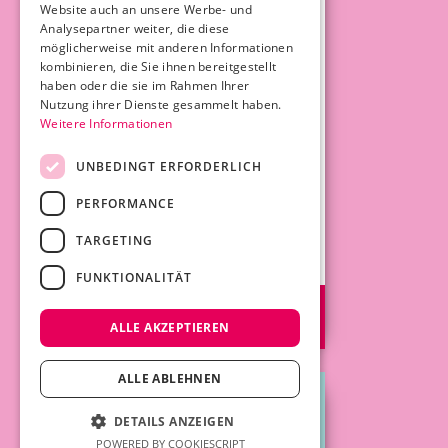
Outfits wohlfühlen?
Website auch an unsere Werbe- und
Das geht! Kein
Analysepartner weiter, die diese
Kopfzerbrechen mehr
möglicherweise mit anderen Informationen
kombinieren, die Sie ihnen bereitgestellt
am Morgen vor dem
haben oder die sie im Rahmen Ihrer
Kleiderschrank, in der
Nutzung ihrer Dienste gesammelt haben.
Umkleidekabine oder
Weitere Informationen
beim Online-
Shopping.
UNBEDINGT ERFORDERLICH
€ 120,00
PERFORMANCE
On demand-
Workshop
TARGETING
FUNKTIONALITÄT
ZUM
ONLINEKURS
ALLE AKZEPTIEREN
ALLE ABLEHNEN
DETAILS ANZEIGEN
POWERED BY COOKIESCRIPT