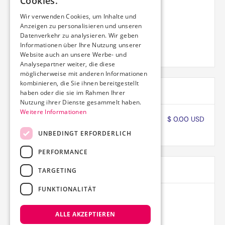
Cookies.
Payment Info
Wir verwenden Cookies, um Inhalte und
/
Anzeigen zu personalisieren und unseren
Datenverkehr zu analysieren. Wir geben
Billing Address
Informationen über Ihre Nutzung unserer
Website auch an unsere Werbe- und
Analysepartner weiter, die diese
möglicherweise mit anderen Informationen
kombinieren, die Sie ihnen bereitgestellt
Items in Order
haben oder die sie im Rahmen Ihrer
Nutzung ihrer Dienste gesammelt haben.
Weitere Informationen
Quantity: 
1
$ 0.00 USD
:
UNBEDINGT ERFORDERLICH
PERFORMANCE
Order Summary
TARGETING
FUNKTIONALITÄT
Subtotal
$ 0.00 USD
ALLE AKZEPTIEREN